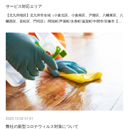
サービス対応エリア
【北九州地区】北九州市全域（小倉北区、小倉南区、戸畑区、八幡東区、八
幡西区、若松区、門司区）/岡垣町/芦屋町/水巻町/遠賀町/中間市/宗像市【…
2020.10.02 01:01
弊社の新型コロナウィルス対策について